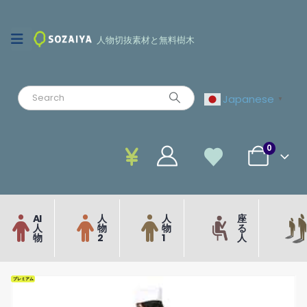
人物切抜素材と無料樹木
Japanese
▼
0
AI
人
人
座
人
物
物
る
物
2
1
人
プレミアム