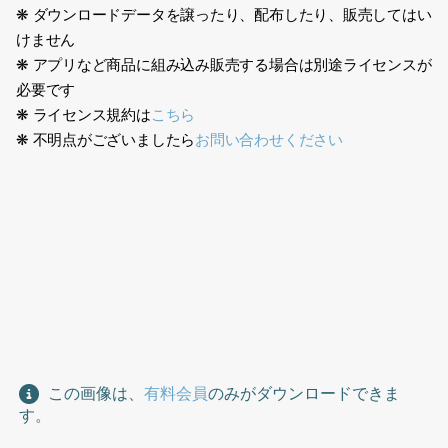
❋ ダウンロードデータを譲ったり、配布したり、販売してはい
けません
❋ アプリなど商品に組み込み販売する場合は別途ライセンスが
必要です
❋ ライセンス規約は
こちら
❋ 不明点がございましたら
お問い合わせください
日本人、エプロン、フード業界、レストラン、カフェ、デパ地
下、店員、スタッフ、フードスタッフ、男性、板前、和風料理、
寿司屋、割烹、マスク、mask,Japanese, apron, food industry,
restaurant, cafe, department store basement, clerk, staff,
food staff, man, chef, Japanese cuisine, sushi restaurant,
kappo
この画像は、
有料会員
のみがダウンロードできま
す。