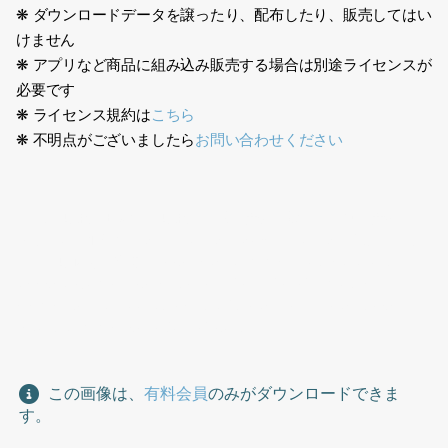
❋ ダウンロードデータを譲ったり、配布したり、販売してはい
けません
❋ アプリなど商品に組み込み販売する場合は別途ライセンスが
必要です
❋ ライセンス規約は
こちら
❋ 不明点がございましたら
お問い合わせください
250701夏服、日本人、夏服、半袖、女性、親子、子供、女の子、
お母さん、小学生、スーツケース、キャリーケース、旅行、リゾ
ート、夏休み、空港、Japanese, summer clothes, short
sleeves, woman, parent and child, child, girl, mother,
elementary school student, suitcase, carry case, travel,
resort, summer vacation, airport
この画像は、
有料会員
のみがダウンロードできま
す。