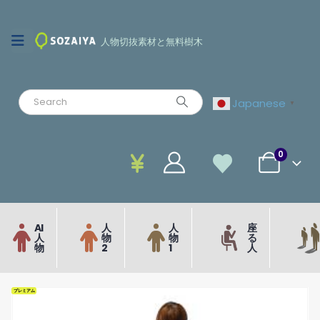
人物切抜素材と無料樹木
Japanese
▼
0
AI
人
人
座
人
物
物
る
物
2
1
人
プレミアム