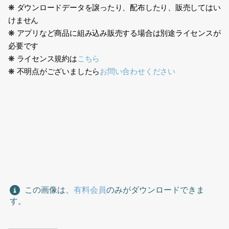
❋ ダウンロードデータを譲ったり、配布したり、販売してはい
けません
❋ アプリなど商品に組み込み販売する場合は別途ライセンスが
必要です
❋ ライセンス規約は
こちら
❋ 不明点がございましたら
お問い合わせください
日本人、作業服、建設、作業服、作業ユニフォーム、工場、宅
配、男性、ネクタイ、製造業、会社、企業、歩く、社内、部長、
Japanese, work clothes, construction, work clothes, work
uniform, factory, delivery, male, tie, manufacturing,
company, corporate, walking, in-house, manager
この画像は、
有料会員
のみがダウンロードできま
す。