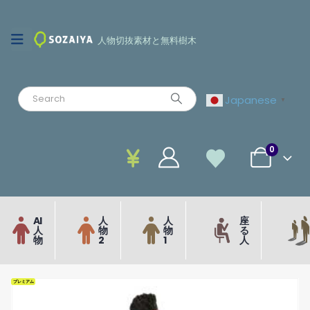
人物切抜素材と無料樹木
Japanese
▼
0
AI
人
人
座
人
物
物
る
物
2
1
人
プレミアム