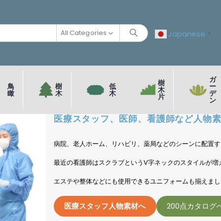
All Categories
Japanese
▼
ガ
樹
鳥
樹
低
ー
木
瞰
木
木
デ
片
ン
医療スタッフ、医師、看護師など人物素
病院、老人ホーム、リハビリ、薬局などのシーンに配置す
最近の看護師はスクラブというV字ネックのスタイルが増
エステや整体などにも使用できるユニフォームも揃えまし
医療スタッフ人物素材へ
200点カタログ