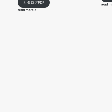
が12
read more
人
素材セ
す。 3
500
リーズ
なし
座った
エット
一つずつ
100
す。 
建物の
華やか
や、リ
利用く
説明しま
好きな
を開い
はなく白
ヤーで
てくだ
は、キ