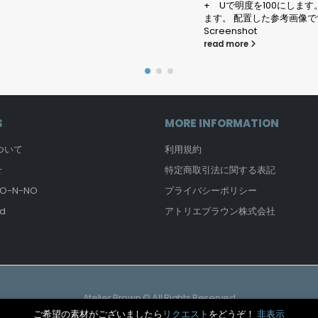
で明度を100にします。すると白になり
 配置した参考画像です。
shot
ore
S
MORE INFORMATION
について
利用規約
せ
特定商取引法に関する表記
-N-NO
プライバシーポリシー
d
アトリエブラウン株式会社
Atelier Brown © All Rights Reserved
ご希望の素材がございましたら
リクエスト
をどうぞ！
非表示