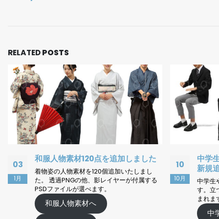
RELATED
POSTS
中学生・高校生の人物素材を100点
無料
10
13
新規追加しました
ケー
10月
4月
中学生や高校生として利用できる人物素材で
無
す。立つ、歩く姿に加えて座る姿も30点含
まれます。
物のシ
アップ
中学生・高校生PDFカタログ
シルエ