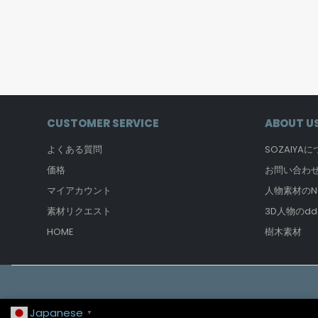
+ U
ます。
Screen
read m
CUSTOMER SERVICE
ABOUT U
よくある質問
SOZAIYA
価格
お問い合わ
マイアカウント
人物素材のNO
素材リクエスト
3D人物のdd
HOME
樹木素材
Japanese
▼