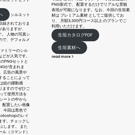
けでリアルな景観
read more
お、今回の生垣素
てご提供してお
以上 のプランでご