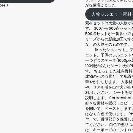
PNG形式で、 配置するだ
個増えました。
表現が可能になります。な
物シルエット素材へ
シルエット
材は プレミアム素材 とし
り、 月額3,300円コース
ットは大量の人物が収録されておりま
利用いただけます。
00から600点セットがありますが、
点セットが一番多いです。 人物の写真シ
生垣カタログPDF
からの影絵加工ですので、デフォルメ
の人物そのものです。
生垣素材へ
シルエット、ファミリーのシル
、子供のシルエットなどが人気です。
read more
のデータ(1000pix)のPNGセットと
個が並んだシート状のPNGが含まれま
ちょっとした社内資料、広告の風景や
への点景として配置することによって
になります。 人素材は絵の躍動感
アル感を出す力がありますのでぜひご
ださい。 シートを使って使用方法を
す。 Screenshot シートの中から
素材を選択→コピー、配置したい画像
て、ペーストします。 今回は黒色で
色で使います。 Photoshopのレイ
、透明部分を保護します。チェックし
さい。 白色で塗りつぶします。 また
ーボードのコントロール（コマンド）