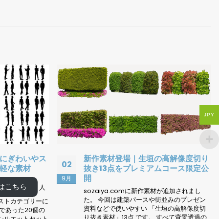
JPY
高解像度切り
女性ショッピングの人物切り抜き素
10
ムコース限定公
材を120点追加しました
11月
女性が立って歩く、立ち止まるのシーンで、
手にバッグや紙袋、スマホを持ちショッピン
材が追加されまし
グしている人物素材です。
街並みのプレゼン
生垣の高解像度切
カタログPDF
すべて背景透過の