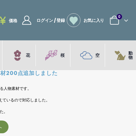
0
ログイン / 登録
お気に入り
価格
動
花
桜
空
物
材200点追加しました
る人物素材です。
えているので対応しました。
た。
へ