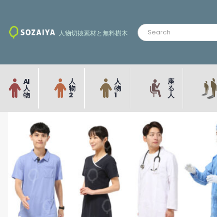
人物切抜素材と無料樹木
AI
人
人
座
人
物
物
る
物
2
1
人