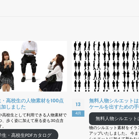
人物シルエットはにぎわいやス
新作素材登場｜生垣の
02
ルを出すための手軽な素材
抜き13点をプレミア
開
9月
料人物シルエットはこちら
人
sozaiya.comに新作素
た。 今回は建築パースや
ルエット素材をイラストカテゴリーに
資料などで使いやすい 「
いたしました。 今まであった20個の
り抜き素材」13点 です。 
ットに加えて新たなシルエットセット