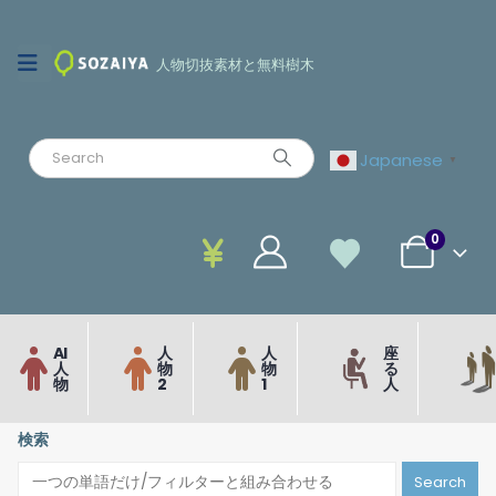
人物切抜素材と無料樹木
Japanese
▼
0
AI
人
人
座
人
物
物
る
物
2
1
人
検索
Search