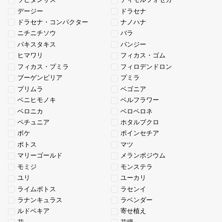
ツピダンサス
ディモルフォセカ
デージー
ドラセナ
ドラセナ・コンパクター
ナノハナ
ニチニチソウ
バラ
パキスタキス
パンジー
ヒマワリ
フィカス・ゴム
フィカス・プミラ
フィロデンドロン
ブーゲンビリア
プミラ
プリムラ
ベゴニア
ベニヒモノキ
ベルフラワー
ベロニカ
ベロペロネ
ペチュニア
ホタルブクロ
ボケ
ポインセチア
ポトス
マツ
マリーゴールド
メランポジウム
モミジ
モンステラ
ユリ
ユーカリ
ライムポトス
ラセンイ
ラナンキュラス
ラベンダー
ルドベキア
寄せ植え