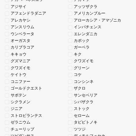
アジサイ
アッツザクラ
アフェンドラダニア
アメリカンブルー
アレカヤシ
アローカシア・アマゾニカ
アンスリウム
インパチェンス
ウンベラータ
エレンダニカ
オーガスタ
カポック
カリブラコア
ガーベラ
キキョウ
キク
グズマニア
クワズイモ
クワズイモ
グリーン
ケイトウ
コケ
コニファー
コンシンネ
ゴールドクエスト
ザクロ
サボテン
サンセベリア
シクラメン
シバザクラ
ジニア
ストック
ストロビランテス
セローム
ゼラニウム
タビビトノキ
チューリップ
ツツジ