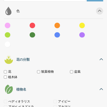
色
花の分類
花
観葉植物
盆栽
植木鉢
植物名
ぺディオラリス
アイビー
アガベ ベネズエラ
アカマツ