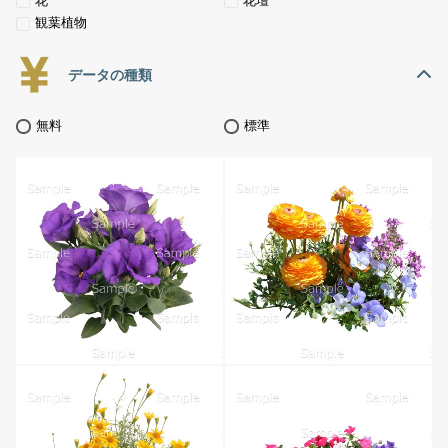
花
花壇
観葉植物
データの種類
無料
標準