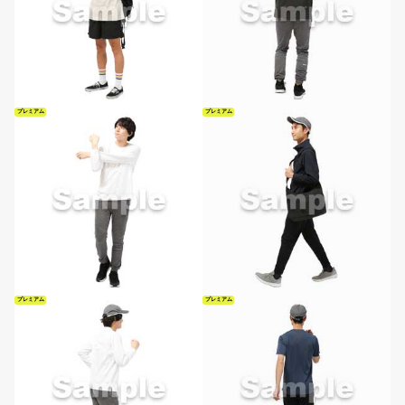
プレミアム
プレミアム
プレミアム
プレミアム