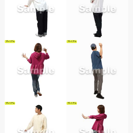
プレミアム
プレミアム
プレミアム
プレミアム