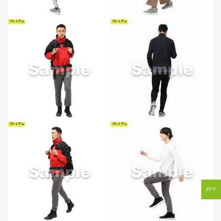
プレミアム
プレミアム
プレミアム
プレミアム
JPY