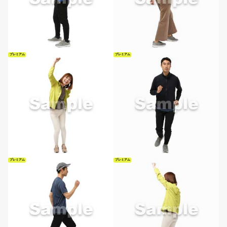
プレミアム
プレミアム
プレミアム
プレミアム