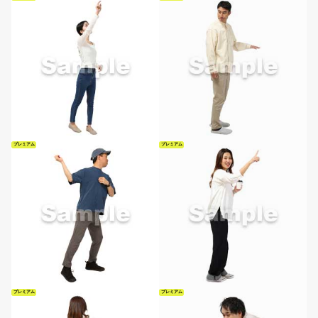
プレミアム
プレミアム
プレミアム
プレミアム