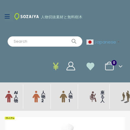
人物切抜素材と無料樹木
Japanese
▼
0
AI
人
人
座
人
物
物
る
物
2
1
人
プレミアム