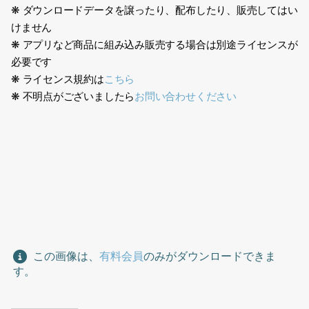
❋ ダウンロードデータを譲ったり、配布したり、販売してはい
けません
❋ アプリなど商品に組み込み販売する場合は別途ライセンスが
必要です
❋ ライセンス規約は
こちら
❋ 不明点がございましたら
お問い合わせください
日本人、エプロン、フード業界、レストラン、カフェ、デパ地
下、店員、スタッフ、フードスタッフ、男性、コック、調理、フ
ライパン、シェフ、Japanese, apron, food industry,
restaurant, cafe, department store basement, clerk, staff,
food staff, man, beige, tongs, grilling, cooking
この画像は、
有料会員
のみがダウンロードできま
す。