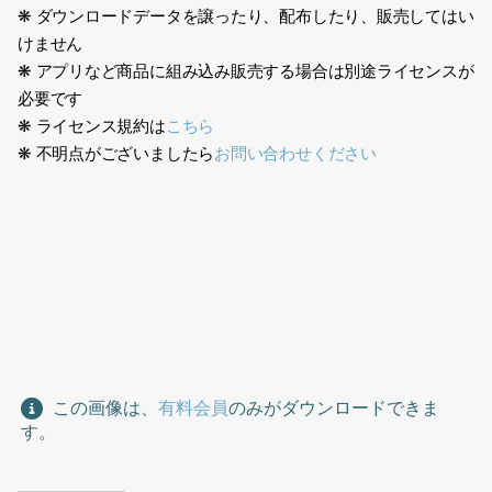
❋ ダウンロードデータを譲ったり、配布したり、販売してはい
けません
❋ アプリなど商品に組み込み販売する場合は別途ライセンスが
必要です
❋ ライセンス規約は
こちら
❋ 不明点がございましたら
お問い合わせください
日本人、エプロン、フード業界、レストラン、カフェ、デパ地
下、店員、スタッフ、フードスタッフ、女性、赤色、赤い、接
客、Japanese, apron, food industry, restaurant, cafe,
department store basement, clerk, staff, food staff,
woman, red, customer service
この画像は、
有料会員
のみがダウンロードできま
す。