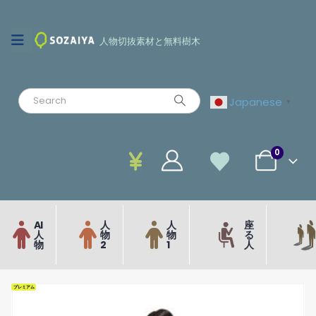
人物切抜素材と無料樹木
Japanese
▼
0
AI
人
人
座
人
物
物
る
物
2
1
人
プレミアム