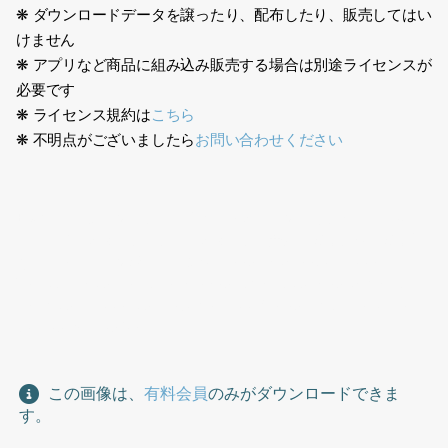
❋ ダウンロードデータを譲ったり、配布したり、販売してはい
けません
❋ アプリなど商品に組み込み販売する場合は別途ライセンスが
必要です
❋ ライセンス規約は
こちら
❋ 不明点がございましたら
お問い合わせください
日本人、エプロン、フード業界、レストラン、カフェ、デパ地
下、店員、スタッフ、フードスタッフ、女性、振り返る、振り向
く、トレー、パン屋、ベージュ、Japanese, apron, food
industry, restaurant, cafe, department store basement,
clerk, staff, food staff, woman, looking back, turn around,
tray, bakery, beige
この画像は、
有料会員
のみがダウンロードできま
す。