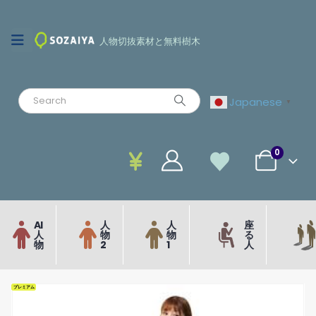
人物切抜素材と無料樹木
Japanese
▼
0
AI
人
人
座
人
物
物
る
物
2
1
人
プレミアム