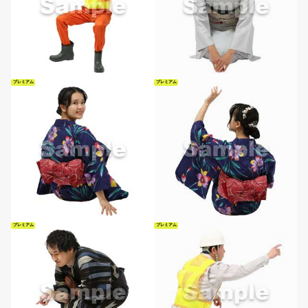
プレミアム
プレミアム
プレミアム
プレミアム