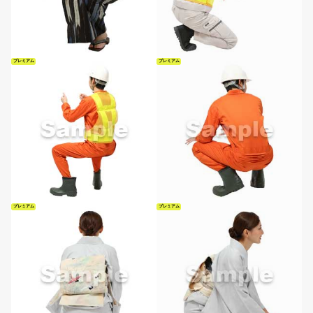
プレミアム
プレミアム
プレミアム
プレミアム