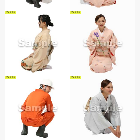
プレミアム
プレミアム
プレミアム
プレミアム