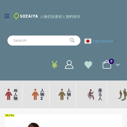
人物切抜素材と無料樹木
Japanese
▼
0
AI
人
人
座
人
物
物
る
物
2
1
人
プレミアム