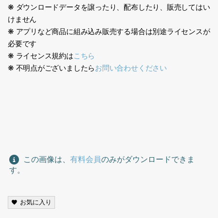
❋ ダウンロードデータを譲ったり、配布したり、販売してはい
けません
❋ アプリなど商品に組み込み販売する場合は別途ライセンスが
必要です
❋ ライセンス規約は
こちら
❋ 不明点がございましたら
お問い合わせください
251001親子、幼児、母子、立つ、2人、幼児、男の子、遊ぶ、ショ
ッピング、Parent and child, toddler, mother and child,
standing, two people, toddler, boy, playing, shopping
この画像は、
有料会員
のみがダウンロードできま
す。
お気に入り