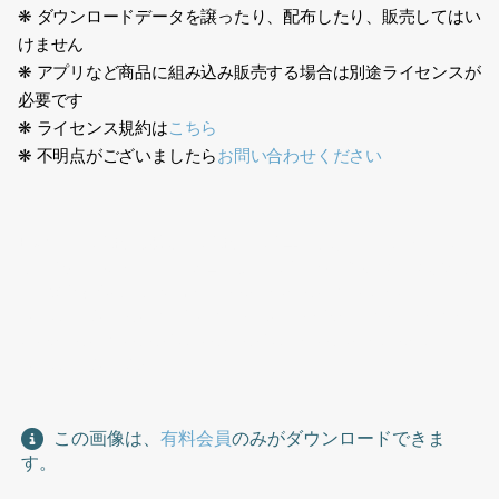
❋ ダウンロードデータを譲ったり、配布したり、販売してはい
けません
❋ アプリなど商品に組み込み販売する場合は別途ライセンスが
必要です
❋ ライセンス規約は
こちら
❋ 不明点がございましたら
お問い合わせください
日本人、作業服、建設、作業服、作業ユニフォーム、工場、宅
配、男性、ヘルメット、スコップ、作業する、低い腰、腰を落と
す、黄色安全帯、工事現場、Japanese, work clothes,
construction, work uniform, factory, delivery, man, helmet,
shovel, work, low waist, lower waist, yellow safety belt,
construction site
この画像は、
有料会員
のみがダウンロードできま
す。