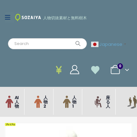
人物切抜素材と無料樹木
Japanese
▼
0
AI
人
人
座
人
物
物
る
物
2
1
人
プレミアム