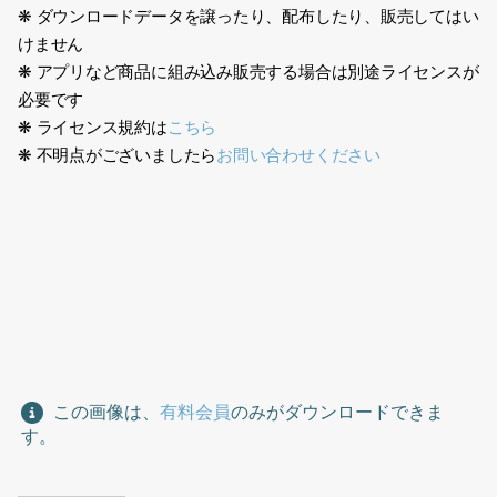
❋ ダウンロードデータを譲ったり、配布したり、販売してはい
けません
❋ アプリなど商品に組み込み販売する場合は別途ライセンスが
必要です
❋ ライセンス規約は
こちら
❋ 不明点がございましたら
お問い合わせください
250308女性座る人素材、日本人、人物切り抜き素材、女性、座る
人、30代、ミディアムヘアー、エレガント、白色、スカート、振
り向く、振り返る、ヒール、パーティー、イベント、Japanese,
people cutout, woman, sitting, 30s, medium hair, elegant,
white, skirt, turning around, looking back, heels, party, event
この画像は、
有料会員
のみがダウンロードできま
す。