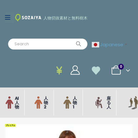
人物切抜素材と無料樹木
Japanese
▼
0
AI
人
人
座
人
物
物
る
物
2
1
人
プレミアム