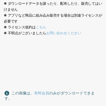
❋ ダウンロードデータを譲ったり、配布したり、販売してはい
けません
❋ アプリなど商品に組み込み販売する場合は別途ライセンスが
必要です
❋ ライセンス規約は
こちら
❋ 不明点がございましたら
お問い合わせください
250308女性座る人素材、日本人、人物切り抜き素材、女性、座る
人、20代、学生、ロングヘアー、ブラウス、ミニスカート、ブー
ツ、若い、白いジャケット、コーヒーカップ、カフェ、話す、食
堂、Japanese, people cutout, woman, sitting, 20s, student,
long hair, blouse, mini skirt, boots, young, white jacket,
coffee cup, cafe, talking, cafeteria
この画像は、
有料会員
のみがダウンロードできま
す。