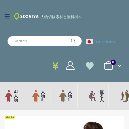
人物切抜素材と無料樹木
Japanese
▼
0
AI
人
人
座
人
物
物
る
物
2
1
人
プレミアム