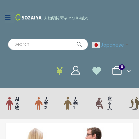
人物切抜素材と無料樹木
Japanese
▼
0
AI
人
人
座
人
物
物
る
物
2
1
人