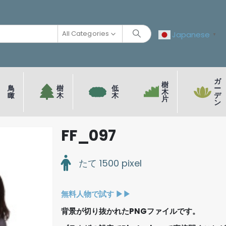
All Categories
Japanese
▼
ガ
樹
鳥
樹
低
ー
木
瞰
木
木
デ
片
ン
FF_097
たて 1500 pixel
無料人物で試す ▶︎▶︎
背景が切り抜かれたPNGファイルです。