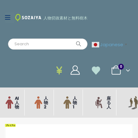
人物切抜素材と無料樹木
Japanese
▼
0
AI
人
人
座
人
物
物
る
物
2
1
人
プレミアム