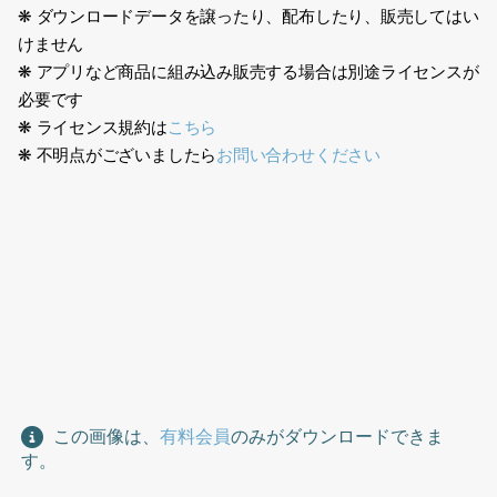
❋ ダウンロードデータを譲ったり、配布したり、販売してはい
けません
❋ アプリなど商品に組み込み販売する場合は別途ライセンスが
必要です
❋ ライセンス規約は
こちら
❋ 不明点がございましたら
お問い合わせください
日本人、家族、3人、立ち止まる、ファミリー、幸せ、笑顔、ショ
ッキングピンク、パーカー、ジーンズ、gパン、ボール、遊ぶ、手
招きする、低い腰、振り向く、振り返る、Japanese, family,
three people, stopping, family, happiness, smile, shocking
pink, hoodie, jeans, g-panties, ball, playing, beckoning, low
waist, turning around, looking back
この画像は、
有料会員
のみがダウンロードできま
す。