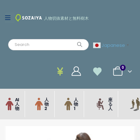
人物切抜素材と無料樹木
Japanese
▼
0
AI
人
人
座
人
物
物
る
物
2
1
人