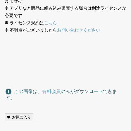
けません
❋ アプリなど商品に組み込み販売する場合は別途ライセンスが
必要です
❋ ライセンス規約は
こちら
❋ 不明点がございましたら
お問い合わせください
シニア、老人、お年寄り、孫、家族、立ち話、4人、嫁、姑、赤ち
ゃん抱っこ、男の子、Senior, old man, elderly person,
grandchild, family, standing and talking, four people, wife,
mother-in-law, baby in arms, boy
この画像は、
有料会員
のみがダウンロードできま
す。
お気に入り