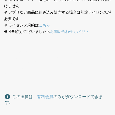
けません
❋ アプリなど商品に組み込み販売する場合は別途ライセンスが
必要です
❋ ライセンス規約は
こちら
❋ 不明点がございましたら
お問い合わせください
ハイクラス、セレブ、エレガント、2人、アジア人、日本人、男性
女性、シニア、50代、中高年、お爺さん、ジャケット、花柄のワ
ンピース、金髪、話す、夫婦、High class, celebrity, elegant,
two people, Asian, Japanese, man and woman, senior, 50s,
middle-aged, old man, jacket, floral dress, blonde, talking,
couple
この画像は、
有料会員
のみがダウンロードできま
す。