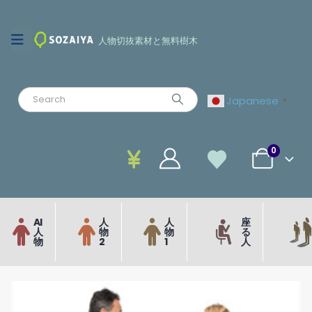
人物切抜素材と無料樹木
Japanese
▼
0
AI
人
人
座
人
物
物
る
物
2
1
人