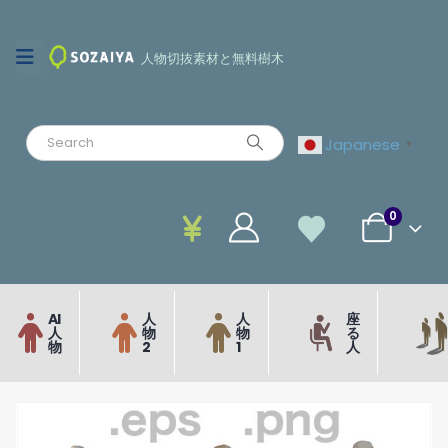
人物切抜素材と無料樹木
Japanese
▼
0
AI
人
人
座
人
物
物
る
物
2
1
人