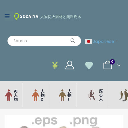
人物切抜素材と無料樹木
Japanese
▼
0
AI
人
人
座
人
物
物
る
物
2
1
人