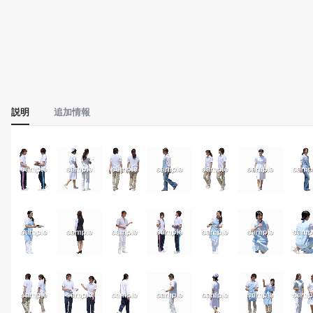
説明
追加情報