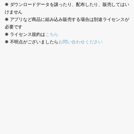
❋ ダウンロードデータを譲ったり、配布したり、販売してはい
けません
❋ アプリなど商品に組み込み販売する場合は別途ライセンスが
必要です
❋ ライセンス規約は
こちら
❋ 不明点がございましたら
お問い合わせください
日本人、医療スタッフ、病院、看護師、介護士、ナース、女性、
白衣、老人ホーム、施設、医療従事者、助産婦、保健師、救急外
来、小児科、ナースシューズ、ポニーテール、スクラブ、ピンク
色、立ち止まる、マスク、入力、振り向く、振り返る、手を出
す、作業する、Japanese, medical staff, hospital, nurse,
caregiver, woman, white coat, nursing home, facility,
medical worker, midwife, public health nurse, emergency
outpatient, pediatrics, nurse shoes, ponytail, scrub, pink,
stop, mask, typing, turn around, look back, reach out, work