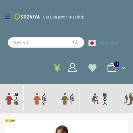
人物切抜素材と無料樹木
Japanese
▼
0
AI
人
人
座
人
物
物
る
物
2
1
人
プレミアム