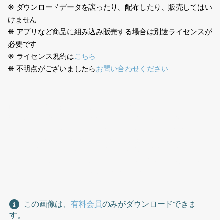
❋ ダウンロードデータを譲ったり、配布したり、販売してはい
けません
❋ アプリなど商品に組み込み販売する場合は別途ライセンスが
必要です
❋ ライセンス規約は
こちら
❋ 不明点がございましたら
お問い合わせください
日本人、医療スタッフ、病院、男性、医者、医師、作業療法士、
理学療法士、医院、白衣、先生、30代、薬剤師、カウンター、手
を出す、作業する、入力作業、渡す、研究者、Japanese,
medical staff, hospital, male, doctor, physician,
occupational therapist, physiotherapist, clinic, white coat,
teacher, 30s, pharmacist, counter, reaching out, working,
inputting data, handing over, researcher
この画像は、
有料会員
のみがダウンロードできま
す。