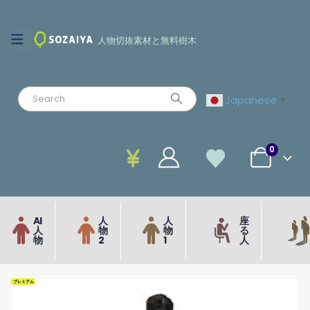
人物切抜素材と無料樹木
Japanese
▼
0
AI
人
人
座
人
物
物
る
物
2
1
人
プレミアム