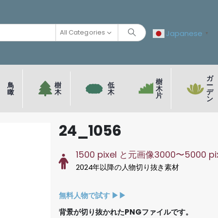
All Categories
Japanese
▼
ガ
樹
鳥
樹
低
ー
木
瞰
木
木
デ
片
ン
24_1056
1500 pixel と元画像3000〜5000 pi
2024年以降の人物切り抜き素材
無料人物で試す ▶︎▶︎
背景が切り抜かれたPNGファイルです。