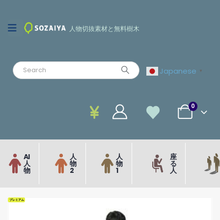
人物切抜素材と無料樹木
Japanese
▼
0
AI
人
人
座
人
物
物
る
物
2
1
人
プレミアム