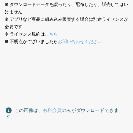
❋ ダウンロードデータを譲ったり、配布したり、販売してはい
けません
❋ アプリなど商品に組み込み販売する場合は別途ライセンスが
必要です
❋ ライセンス規約は
こちら
❋ 不明点がございましたら
お問い合わせください
日本人、エプロン、フード業界、レストラン、カフェ、デパ地
下、店員、スタッフ、フードスタッフ、男性、ベージュ色、お
盆、シルバー、ホール、Japanese, apron, food industry,
restaurant, cafe, department store basement, clerk, staff,
food staff, man, beige, tray, silver, hall
この画像は、
有料会員
のみがダウンロードできま
す。