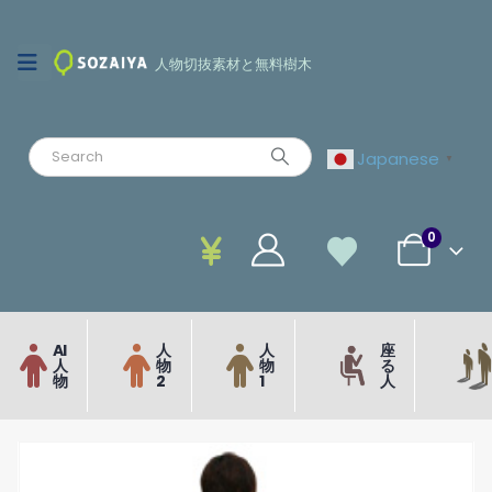
人物切抜素材と無料樹木
Japanese
▼
0
AI
人
人
座
人
物
物
る
物
2
1
人