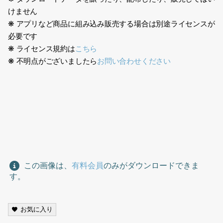
けません
❋ アプリなど商品に組み込み販売する場合は別途ライセンスが
必要です
❋ ライセンス規約は
こちら
❋ 不明点がございましたら
お問い合わせください
日本人、スタッフ、接客、ウェイター、黒エプロン、レストラ
ン、グラスを運ぶ、ホール、男性、Japanese, staff, customer
service, waiter, black apron, restaurant, carrying a glass,
hall, man
この画像は、
有料会員
のみがダウンロードできま
す。
お気に入り