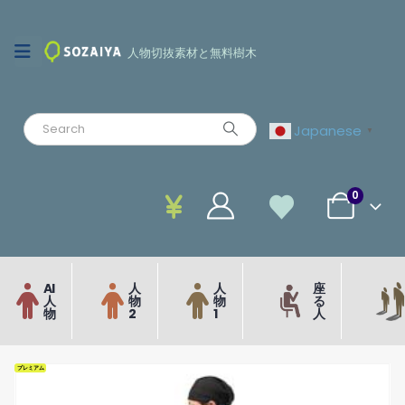
人物切抜素材と無料樹木
Japanese
▼
0
AI
人
人
座
人
物
物
る
物
2
1
人
プレミアム