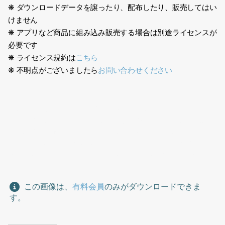
❋ ダウンロードデータを譲ったり、配布したり、販売してはい
けません
❋ アプリなど商品に組み込み販売する場合は別途ライセンスが
必要です
❋ ライセンス規約は
こちら
❋ 不明点がございましたら
お問い合わせください
日本人、エプロン、フード業界、レストラン、カフェ、デパ地
下、店員、スタッフ、フードスタッフ、男性、ラーメン屋、黒
色、社員証、調理、Japanese, apron, food industry,
restaurant, cafe, department store basement, clerk, staff,
food staff, man, ramen shop, black, employee ID, cook
この画像は、
有料会員
のみがダウンロードできま
す。