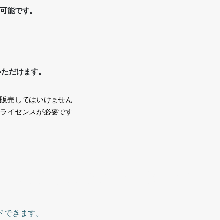
が可能です。
いただけます。
、販売してはいけません
途ライセンスが必要です
い
素材、透過PNG,背景白、着物、和服、立つ、女性、Japanese,
round, kimono, Japanese clothes, standing,woman
ドできます。