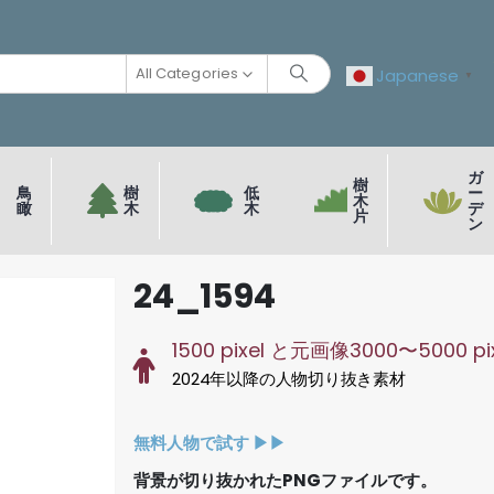
All Categories
Japanese
▼
ガ
樹
鳥
樹
低
ー
木
瞰
木
木
デ
片
ン
24_1594
1500 pixel と元画像3000〜5000 pi
2024年以降の人物切り抜き素材
無料人物で試す ▶︎▶︎
背景が切り抜かれたPNGファイルです。