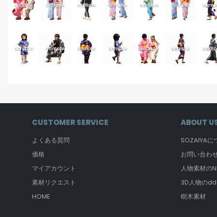
CUSTOMER SERVICE
ABOUT U
よくある質問
SOZAIYA
価格
お問い合わ
マイアカウント
人物素材のNO
素材リクエスト
3D人物のdd
HOME
樹木素材