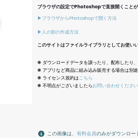
ブラウザの設定でPhotoshopで直接開くこと
▶ブラウザからPhotoshopで開く方法
▶人の影の作成方法
このサイトはファイルライブラリとしてお使い
❋ ダウンロードデータを譲ったり、配布したり
❋ アプリなど商品に組み込み販売する場合は別
❋ ライセンス規約は
こちら
❋ 不明点がございましたら
お問い合わせくださ
250103男性女性着物人物素材、日本人、人物切り抜き
person cutout, transparent PNG, white backg
この画像は、
有料会員
のみがダウンロー