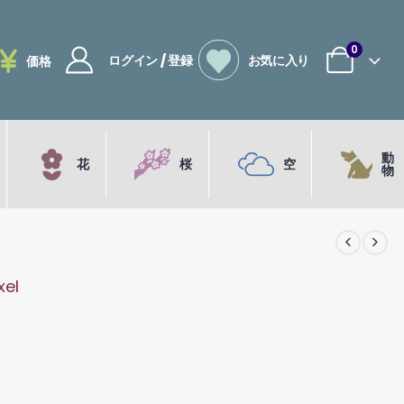
0
ログイン / 登録
お気に入り
価格
動
花
桜
空
物
xel