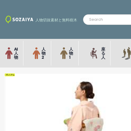
人物切抜素材と無料樹木
AI
人
人
座
人
物
物
る
物
2
1
人
プレミアム