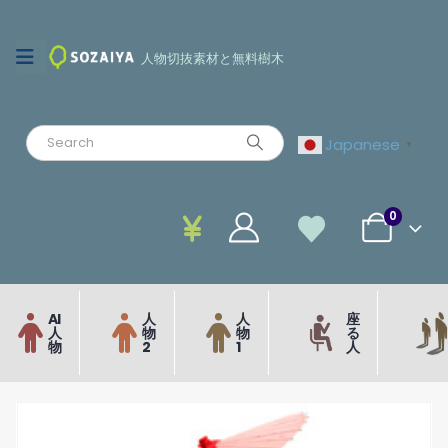
人物切抜素材と無料樹木
Japanese
▼
0
AI
人
人
座
人
物
物
る
物
2
1
人