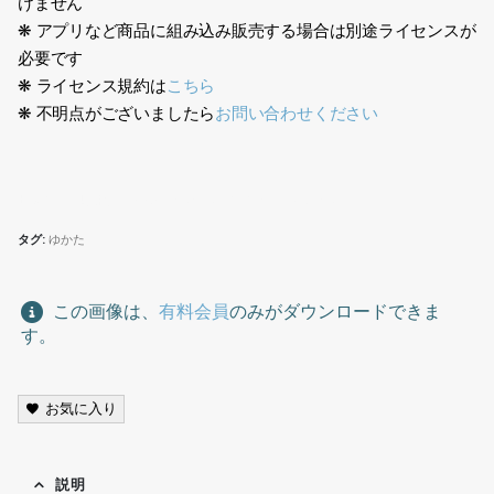
けません
❋ アプリなど商品に組み込み販売する場合は別途ライセンスが
必要です
❋ ライセンス規約は
こちら
❋ 不明点がございましたら
お問い合わせください
日本人、夏服、Japanese, summer clothes
タグ:
ゆかた
この画像は、
有料会員
のみがダウンロードできま
す。
お気に入り
説明