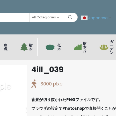
All Categories
Japanese
▼
ガ
樹
鳥
樹
低
ー
木
瞰
木
木
デ
片
ン
4ill_039
3000 pixel
背景が切り抜かれたPNGファイルです。
ブラウザの設定でPhotoshopで直接開くこと