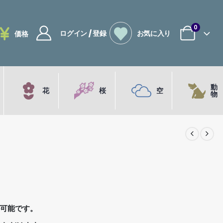
0
ログイン / 登録
お気に入り
価格
動
花
桜
空
物
が可能です。