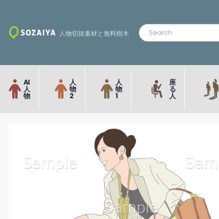
人物切抜素材と無料樹木
AI
人
人
座
人
物
物
る
物
2
1
人