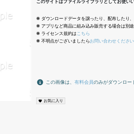
このサイトはファイルライブラリとしてお使い
❋ ダウンロードデータを譲ったり、配布したり
❋ アプリなど商品に組み込み販売する場合は別
❋ ライセンス規約は
こちら
❋ 不明点がございましたら
お問い合わせくださ
人々イラスト、people illustration,
この画像は、
有料会員
のみがダウンロー
お気に入り