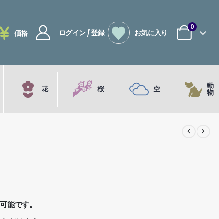
0
ログイン / 登録
お気に入り
価格
動
花
桜
空
物
が可能です。