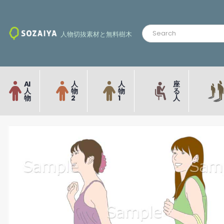
人物切抜素材と無料樹木
AI
人
人
座
人
物
物
る
物
2
1
人