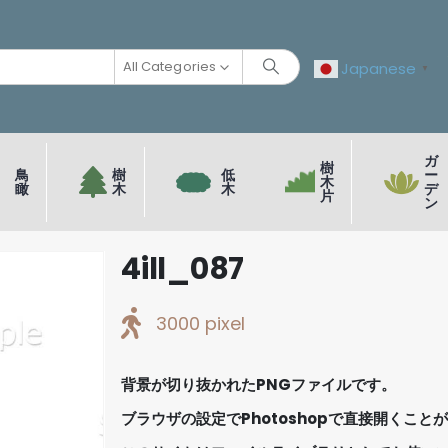
All Categories
Japanese
▼
ガ
樹
鳥
樹
低
ー
木
瞰
木
木
デ
片
ン
4ill_087
3000 pixel
背景が切り抜かれたPNGファイルです。
ブラウザの設定でPhotoshopで直接開くこと