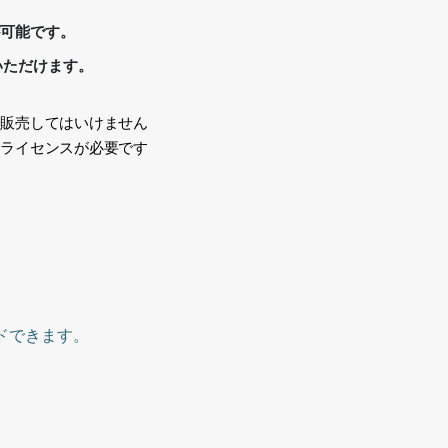
が可能です。
いただけます。
、販売してはいけません
途ライセンスが必要です
い
aterials
,
ドできます。