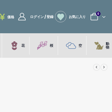
0
ログイン / 登録
お気に入り
価格
動
花
桜
空
物