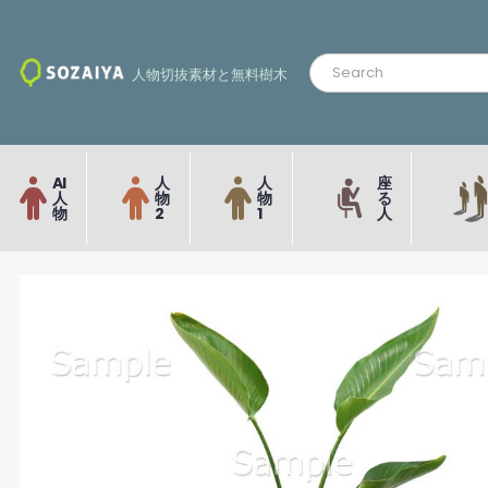
人物切抜素材と無料樹木
AI
人
人
座
人
物
物
る
物
2
1
人