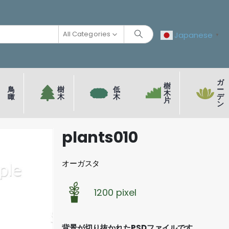
All Categories
Japanese
▼
ガ
樹
鳥
樹
低
ー
木
瞰
木
木
デ
片
ン
plants010
オーガスタ
1200 pixel
背景が切り抜かれたPSDファイルです。