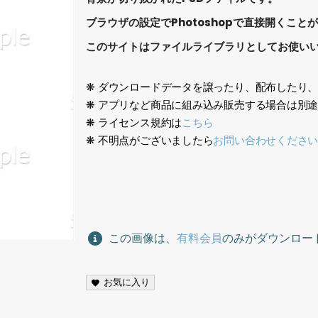
ブラウザの設定でPhotoshopで直接開くこと
このサイトはファイルライブラリとしてお使い
❋ ダウンロードデータを譲ったり、配布したり
❋ アプリなど商品に組み込み販売する場合は別
❋ ライセンス規約は
こちら
❋ 不明点がございましたら
お問い合わせくださ
観葉植物、切り抜き素材、
Houseplants, cutout m
この画像は、
有料会員
のみがダウンロー
お気に入り