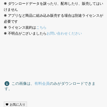
❋ ダウンロードデータを譲ったり、配布したり、販売してはい
けません
❋ アプリなど商品に組み込み販売する場合は別途ライセンスが
必要です
❋ ライセンス規約は
こちら
❋ 不明点がございましたら
お問い合わせください
生成AI、日本人男性、ビジネス、スーツ、ネクタイ、オフィス、1
人、中国人、韓国人、歩く、サラシーマン、Generative AI,
Japanese man, business, suit, tie, office, one person,
Chinese, Korean, walking, Sarasiman
この画像は、
有料会員
のみがダウンロードできま
す。
お気に入り