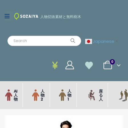
人物切抜素材と無料樹木
Japanese
▼
0
AI
人
人
座
人
物
物
る
物
2
1
人