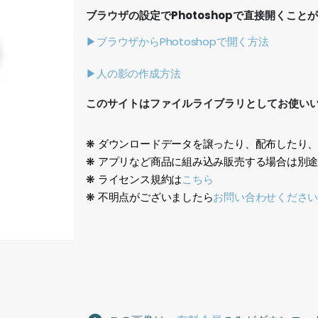
ブラウザの設定でPhotoshopで直接開くこと
▶ブラウザからPhotoshopで開く方法
▶人の影の作成方法
このサイトはファイルライブラリとしてお使い
❋ ダウンロードデータを譲ったり、配布したり
❋ アプリなど商品に組み込み販売する場合は別
❋ ライセンス規約は
こちら
❋ 不明点がございましたら
お問い合わせくださ
生成AI、少年、男の子、幼児、小学生、はしゃぐ、
generation, boy, young boy, toddler, elementary 
pants, running