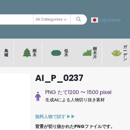
All Categories
Japanese
▼
ガ
樹
鳥
樹
低
ー
木
瞰
木
木
デ
片
ン
AI_P_0237
PNG たて1200 〜 1500 pixel
生成AIによる人物切り抜き素材
無料人物で試す ▶︎▶︎
背景が切り抜かれたPNGファイルです。