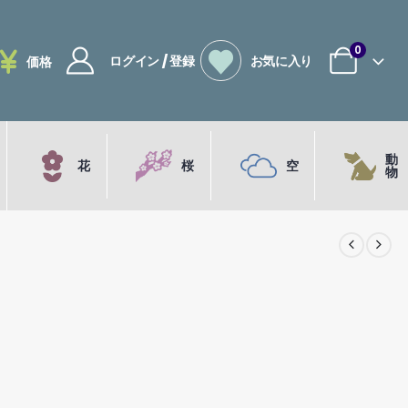
0
ログイン / 登録
お気に入り
価格
動
花
桜
空
物