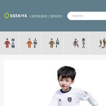
人物切抜素材と無料樹木
AI
人
人
座
人
物
物
る
物
2
1
人