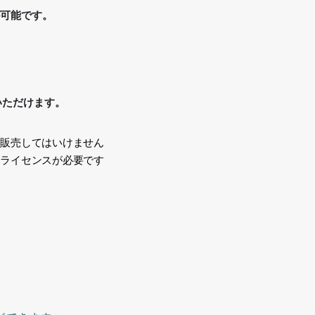
が可能です。
いただけます。
、販売してはいけません
途ライセンスが必要です
い
遊ぶ、子供、子どもたち、カジュアル、スニーカー,ズボン、走る、AI
school student, frolic, play, child, kids, casual, sneakers,