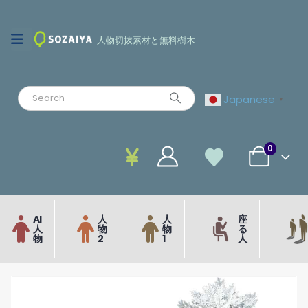
人物切抜素材と無料樹木
Japanese
▼
0
AI
人
人
座
人
物
物
る
物
2
1
人