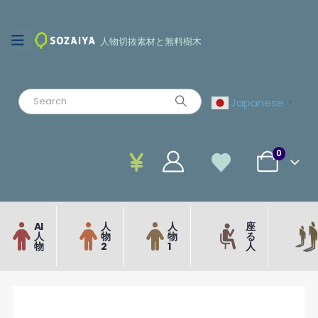
人物切抜素材と無料樹木
Japanese
▼
0
AI
人
人
座
人
物
物
る
物
2
1
人