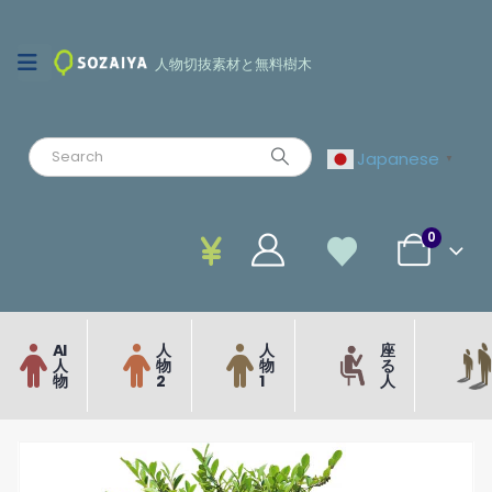
人物切抜素材と無料樹木
Japanese
▼
0
AI
人
人
座
人
物
物
る
物
2
1
人