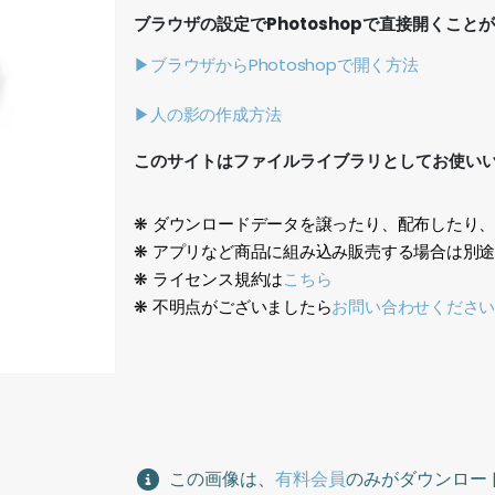
ブラウザの設定でPhotoshopで直接開くこと
▶ブラウザからPhotoshopで開く方法
▶人の影の作成方法
このサイトはファイルライブラリとしてお使い
❋ ダウンロードデータを譲ったり、配布したり
❋ アプリなど商品に組み込み販売する場合は別
❋ ライセンス規約は
こちら
❋ 不明点がございましたら
お問い合わせくださ
日本人、イケメン、ジャケット。グレー、ハイネック、
handsome, jacket. Gray, high neck, casual busi
この画像は、
有料会員
のみがダウンロー