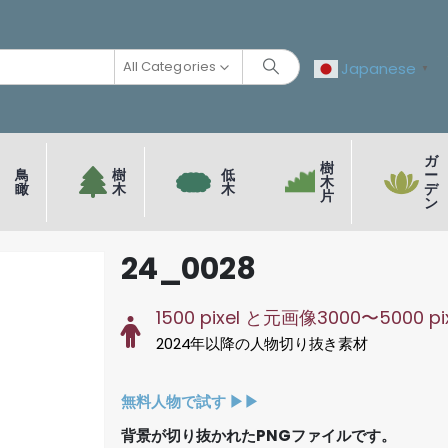
All Categories
Japanese
▼
ガ
樹
鳥
樹
低
ー
木
瞰
木
木
デ
片
ン
24_0028
1500 pixel と元画像3000〜5000 pi
2024年以降の人物切り抜き素材
無料人物で試す ▶︎▶︎
背景が切り抜かれたPNGファイルです。