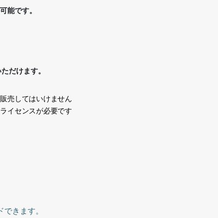
が可能です。
いただけます。
、販売してはいけません
途ライセンスが必要です
い
カジュアルビジネス、男性、30代、スマート、Japanese,
ness, man, 30s, smart,
ドできます。