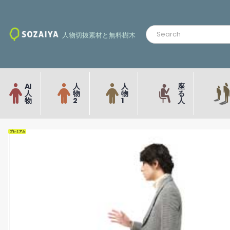
人物切抜素材と無料樹木
AI
人
人
座
人
物
物
る
物
2
1
人
プレミアム