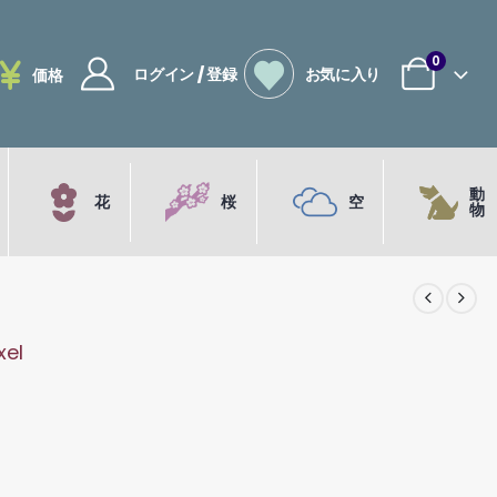
0
ログイン / 登録
お気に入り
価格
動
花
桜
空
物
xel