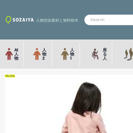
人物切抜素材と無料樹木
AI
人
人
座
人
物
物
る
物
2
1
人
プレミアム