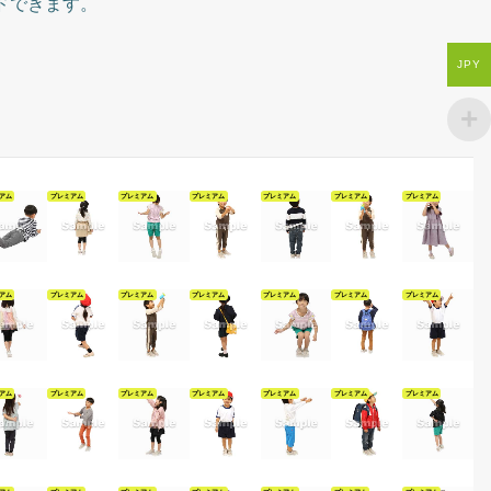
ドできます。
JPY
アム
プレミアム
プレミアム
プレミアム
プレミアム
プレミアム
プレミアム
アム
プレミアム
プレミアム
プレミアム
プレミアム
プレミアム
プレミアム
アム
プレミアム
プレミアム
プレミアム
プレミアム
プレミアム
プレミアム