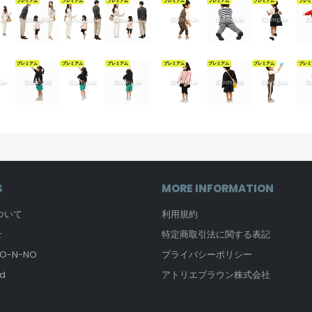
プレミアム
プレミアム
プレミアム
プレミアム
プレミアム
プレミアム
プレミ
プレミアム
プレミアム
プレミアム
プレミアム
プレミアム
プレミアム
プレミ
S
MORE INFORMATION
について
利用規約
せ
特定商取引法に関する表記
-N-NO
プライバシーポリシー
d
アトリエブラウン株式会社