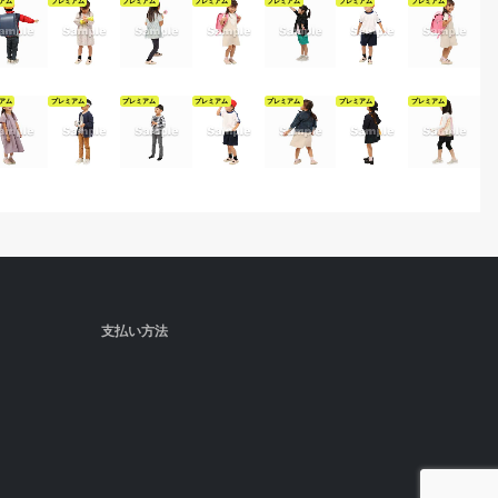
アム
プレミアム
プレミアム
プレミアム
プレミアム
プレミアム
プレミアム
アム
プレミアム
プレミアム
プレミアム
プレミアム
プレミアム
プレミアム
支払い方法