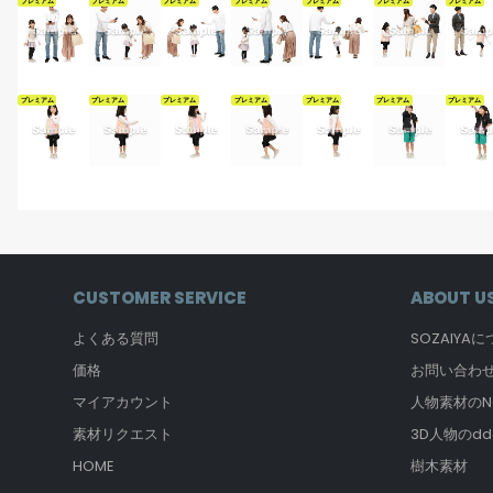
プレミアム
プレミアム
プレミアム
プレミアム
プレミアム
プレミアム
プレミアム
プレミアム
プレミアム
プレミアム
プレミアム
プレミアム
プレミアム
プレミアム
CUSTOMER SERVICE
ABOUT U
よくある質問
SOZAIYA
価格
お問い合わ
マイアカウント
人物素材のNO
素材リクエスト
3D人物のdd
HOME
樹木素材