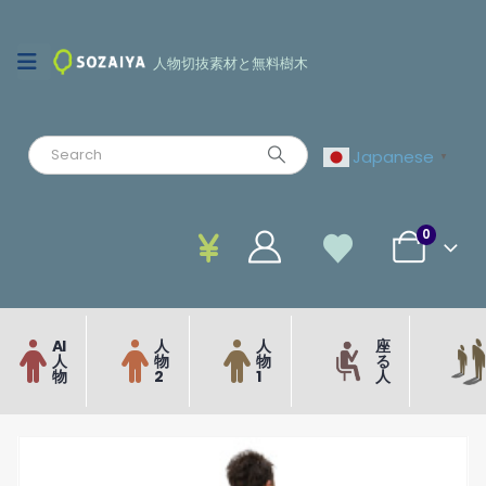
人物切抜素材と無料樹木
Japanese
▼
0
AI
人
人
座
人
物
物
る
物
2
1
人