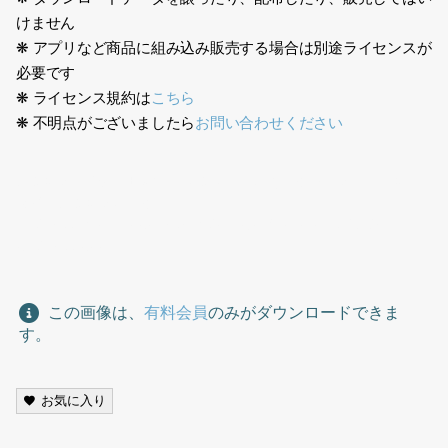
けません
❋ アプリなど商品に組み込み販売する場合は別途ライセンスが
必要です
❋ ライセンス規約は
こちら
❋ 不明点がございましたら
お問い合わせください
ビジネス、男性、日本人、アジア人、歩く、グレースーツ、ネク
タイ、ビジネスバッグ
Business, man, Japanese, Asian, walking, gray suit, tie,
business bag
この画像は、
有料会員
のみがダウンロードできま
す。
お気に入り