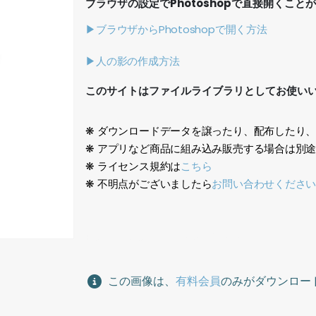
ブラウザの設定でPhotoshopで直接開くこと
▶ブラウザからPhotoshopで開く方法
▶人の影の作成方法
このサイトはファイルライブラリとしてお使い
❋ ダウンロードデータを譲ったり、配布したり
❋ アプリなど商品に組み込み販売する場合は別
❋ ライセンス規約は
こちら
❋ 不明点がございましたら
お問い合わせくださ
日本人、鳥瞰、Japanese, Birdeye,
この画像は、
有料会員
のみがダウンロー