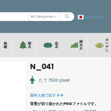
All Categories
Japanese
▼
ガ
樹
鳥
樹
低
ー
木
瞰
木
木
デ
片
ン
N_041
たて 1500 pixel
無料人物で試す ▶︎▶︎
背景が切り抜かれたPNGファイルです。