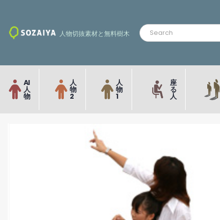
人物切抜素材と無料樹木
AI
人
人
座
人
物
物
る
物
2
1
人