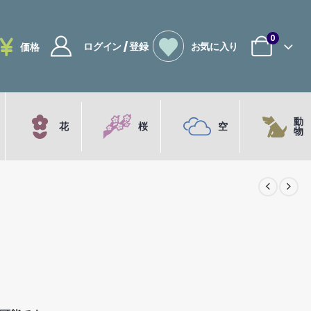
0
ログイン / 登録
お気に入り
価格
動
花
桜
空
物