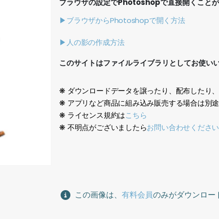
ブラウザの設定でPhotoshopで直接開くこと
▶ブラウザからPhotoshopで開く方法
▶人の影の作成方法
このサイトはファイルライブラリとしてお使い
❋ ダウンロードデータを譲ったり、配布したり
❋ アプリなど商品に組み込み販売する場合は別
❋ ライセンス規約は
こちら
❋ 不明点がございましたら
お問い合わせくださ
日本人、鳥瞰、Japanese, Birdeye,
この画像は、
有料会員
のみがダウンロー