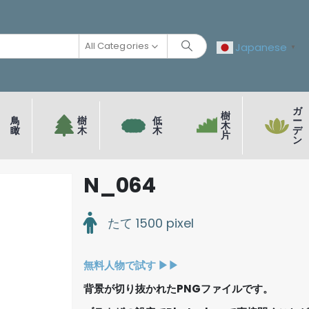
All Categories
Japanese
▼
ガ
樹
鳥
樹
低
ー
木
瞰
木
木
デ
片
ン
N_064
たて 1500 pixel
無料人物で試す ▶︎▶︎
背景が切り抜かれたPNGファイルです。