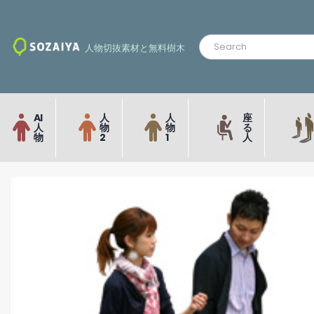
人物切抜素材と無料樹木
AI
人
人
座
人
物
物
る
物
2
1
人