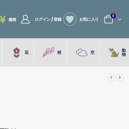
0
ログイン / 登録
お気に入り
価格
動
花
桜
空
物