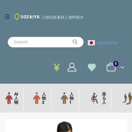
人物切抜素材と無料樹木
Japanese
▼
0
AI
人
人
座
人
物
物
る
物
2
1
人