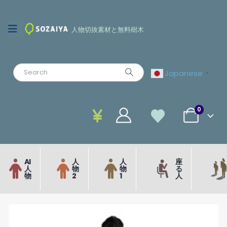
人物切抜素材と無料樹木
Japanese
▼
0
AI
人
人
座
人
物
物
る
物
2
1
人