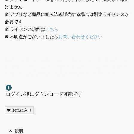
けません
❋ アプリなど商品に組み込み販売する場合は別途ライセンスが
必要です
❋ ライセンス規約は
こちら
❋ 不明点がございましたら
お問い合わせください
日本人、スタッフ、接客、レストラン、白エプロン、ウェイトレ
ス、女性、メイドカフェ、Japanese, staff, customer service,
restaurant, white apron, waitress, woman, maid cafe
ログイン後にダウンロード可能です
お気に入り
説明