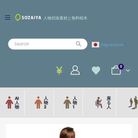
人物切抜素材と無料樹木
Japanese
▼
0
AI
人
人
座
人
物
物
る
物
2
1
人