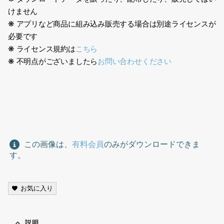
けません
❋ アプリなど商品に組み込み販売する場合は別途ライセンスが
必要です
❋ ライセンス規約は
こちら
❋ 不明点がございましたら
お問い合わせください
農家、農作業、農業、畑、作業、farmer, farm work,
agriculture, field, work,
この画像は、
有料会員
のみがダウンロードできま
す。
お気に入り
説明