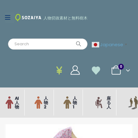
人物切抜素材と無料樹木
Japanese
▼
0
AI
人
人
座
人
物
物
る
物
2
1
人