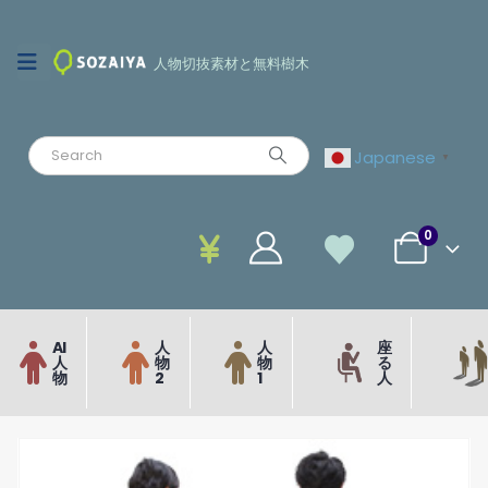
人物切抜素材と無料樹木
Japanese
▼
0
AI
人
人
座
人
物
物
る
物
2
1
人