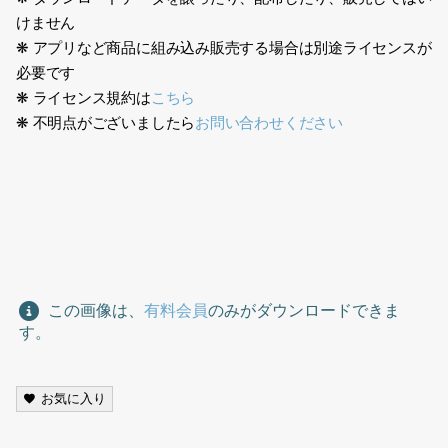
けません
❋ アプリなど商品に組み込み販売する場合は別途ライセンスが
必要です
❋ ライセンス規約は
こちら
❋ 不明点がございましたら
お問い合わせください
日本人、ビジネス、2人、オフィス、スーツ、サラリーマン、歩
く、営業、男性、Japanese, business, two people, office, suit,
office worker, walking, sales, man
この画像は、
有料会員
のみがダウンロードできま
す。
お気に入り