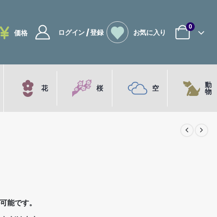
0
ログイン / 登録
お気に入り
価格
動
花
桜
空
物
が可能です。