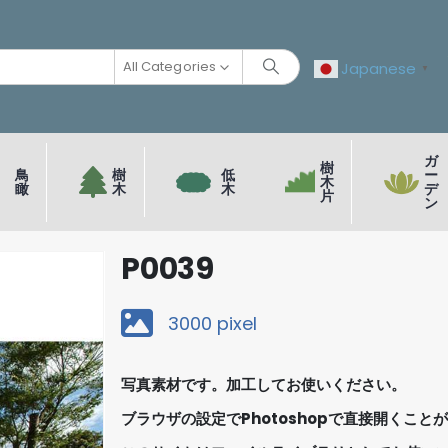
All Categories
Japanese
▼
ガ
樹
鳥
樹
低
ー
木
瞰
木
木
デ
片
ン
P0039
3000 pixel
写真素材です。加工してお使いください。
ブラウザの設定でPhotoshopで直接開くこと