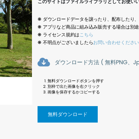
このサイトはファイルライブラリとしてお使い
❋ ダウンロードデータを譲ったり、配布したり
❋ アプリなど商品に組み込み販売する場合は別
❋ ライセンス規約は
こちら
❋ 不明点がございましたら
お問い合わせくださ
ダウンロード方法 ( 無料PNG、Jpe
無料ダウンロードボタンを押す
別枠で出た画像を右クリック
画像を保存するかコピーする
無料ダウンロード
風景写真、芝生、Landscape photo<