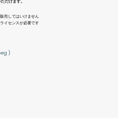
いただけます。
、販売してはいけません
途ライセンスが必要です
い
g )