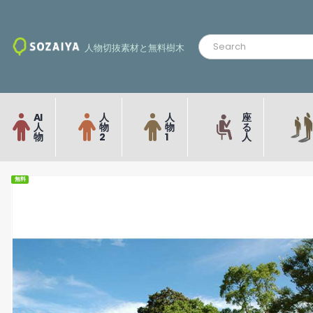
人物切抜素材と無料樹木
AI
人
人
座
人
物
物
る
物
2
1
人
無料