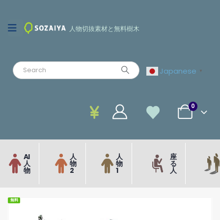
人物切抜素材と無料樹木
Japanese
▼
0
AI
人
人
座
人
物
物
る
物
2
1
人
無料